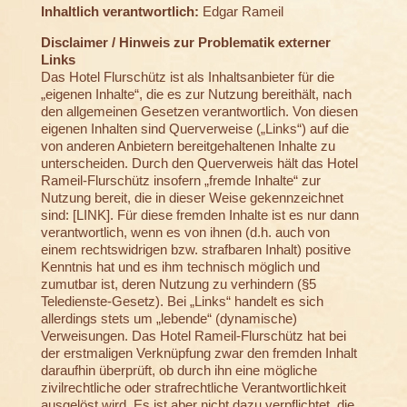
Inhaltlich verantwortlich:
Edgar Rameil
Disclaimer / Hinweis zur Problematik externer
Links
Das Hotel Flurschütz ist als Inhaltsanbieter für die
„eigenen Inhalte“, die es zur Nutzung bereithält, nach
den allgemeinen Gesetzen verantwortlich. Von diesen
eigenen Inhalten sind Querverweise („Links“) auf die
von anderen Anbietern bereitgehaltenen Inhalte zu
unterscheiden. Durch den Querverweis hält das Hotel
Rameil-Flurschütz insofern „fremde Inhalte“ zur
Nutzung bereit, die in dieser Weise gekennzeichnet
sind: [LINK]. Für diese fremden Inhalte ist es nur dann
verantwortlich, wenn es von ihnen (d.h. auch von
einem rechtswidrigen bzw. strafbaren Inhalt) positive
Kenntnis hat und es ihm technisch möglich und
zumutbar ist, deren Nutzung zu verhindern (§5
Teledienste-Gesetz). Bei „Links“ handelt es sich
allerdings stets um „lebende“ (dynamische)
Verweisungen. Das Hotel Rameil-Flurschütz hat bei
der erstmaligen Verknüpfung zwar den fremden Inhalt
daraufhin überprüft, ob durch ihn eine mögliche
zivilrechtliche oder strafrechtliche Verantwortlichkeit
ausgelöst wird. Es ist aber nicht dazu verpflichtet, die