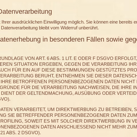
 Datenverarbeitung
hrer ausdrücklichen Einwilligung möglich. Sie können eine bereits erte
 Datenverarbeitung bleibt vom Widerruf unberührt.
atenerhebung in besonderen Fällen sowie gege
DLAGE VON ART. 6 ABS. 1 LIT. E ODER F DSGVO ERFOLGT,
DEREN SITUATION ERGEBEN, GEGEN DIE VERARBEITUNG 
AUCH FÜR EIN AUF DIESE BESTIMMUNGEN GESTÜTZTES PROF
VERARBEITUNG BERUHT, ENTNEHMEN SIE DIESER DATENSC
IHRE BETROFFENEN PERSONENBEZOGENEN DATEN NICHT M
ÜNDE FÜR DIE VERARBEITUNG NACHWEISEN, DIE IHRE IN
G DIENT DER GELTENDMACHUNG, AUSÜBUNG ODER VERTE
GVO).
EN VERARBEITET, UM DIREKTWERBUNG ZU BETREIBEN, SO
UNG SIE BETREFFENDER PERSONENBEZOGENER DATEN ZU
 PROFILING, SOWEIT ES MIT SOLCHER DIREKTWERBUNG IN V
ONENBEZOGENEN DATEN ANSCHLIESSEND NICHT MEHR ZU
1 ABS. 2 DSGVO).