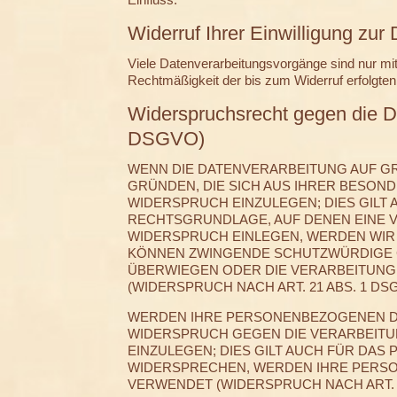
Widerruf Ihrer Einwilligung zur
Viele Datenverarbeitungsvorgänge sind nur mit I
Rechtmäßigkeit der bis zum Widerruf erfolgten
Widerspruchsrecht gegen die D
DSGVO)
WENN DIE DATENVERARBEITUNG AUF GRUN
GRÜNDEN, DIE SICH AUS IHRER BESON
WIDERSPRUCH EINZULEGEN; DIES GILT 
RECHTSGRUNDLAGE, AUF DENEN EINE 
WIDERSPRUCH EINLEGEN, WERDEN WIR 
KÖNNEN ZWINGENDE SCHUTZWÜRDIGE GR
ÜBERWIEGEN ODER DIE VERARBEITUN
(WIDERSPRUCH NACH ART. 21 ABS. 1 DS
WERDEN IHRE PERSONENBEZOGENEN DAT
WIDERSPRUCH GEGEN DIE VERARBEIT
EINZULEGEN; DIES GILT AUCH FÜR DAS
WIDERSPRECHEN, WERDEN IHRE PERS
VERWENDET (WIDERSPRUCH NACH ART. 2