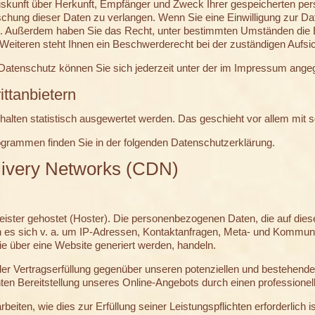
 Auskunft über Herkunft, Empfänger und Zweck Ihrer gespeicherten p
chung dieser Daten zu verlangen. Wenn Sie eine Einwilligung zur Dat
ufen. Außerdem haben Sie das Recht, unter bestimmten Umständen die 
eiteren steht Ihnen ein Beschwerderecht bei der zuständigen Aufsi
Datenschutz können Sie sich jederzeit unter der im Impressum ang
ittanbietern
halten statistisch ausgewertet werden. Das geschieht vor allem mi
rogrammen finden Sie in der folgenden Datenschutzerklärung.
livery Networks (CDN)
eister gehostet (Hoster). Die personenbezogenen Daten, die auf die
n es sich v. a. um IP-Adressen, Kontaktanfragen, Meta- und Kommuni
e über eine Website generiert werden, handeln.
er Vertragserfüllung gegenüber unseren potenziellen und bestehende
nten Bereitstellung unseres Online-Angebots durch einen professionell
rbeiten, wie dies zur Erfüllung seiner Leistungspflichten erforderlich