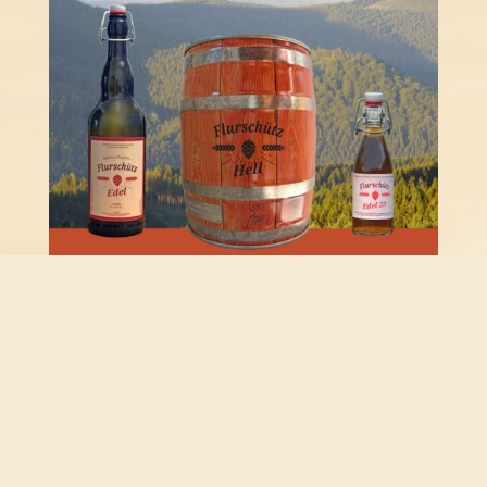
Fassabfüllung
Unsere Biersorten Edel, Hell und Weißbier erhalten Sie
auf Anfrage auch als 5l-Partyfass zum Mitnehmen.
Wir bitten um Bestellung (1 bis 2 Tage Vorlaufzeit)!
Kühl lagern! Bei +8°C 30 Tage haltbar nach Abfülldatum.